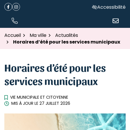
Gestion des traceurs
Aller
Accessibilité
Facebook
(ouverture dans un nouvel onglet)
Instagram
(ouverture dans un nouvel onglet)
au
contenu
TÉL.
NOUS ÉC
Accueil
Ma ville
Actualités
Horaires d’été pour les services municipaux
Horaires d’été pour les
services municipaux
VIE MUNICIPALE ET CITOYENNE
MIS À JOUR LE
27 JUILLET 2026