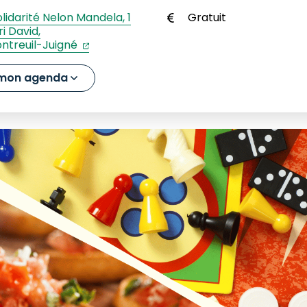
lidarité Nelon Mandela, 1
Gratuit
i David,
(ouverture dans un nouvel onglet)
(ouverture dans un nouvel onglet)
ntreuil-Juigné
 mon agenda