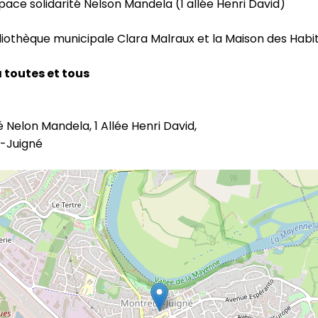
pace solidarité Nelson Mandela (1 allée Henri David)
liothèque municipale Clara Malraux et la Maison des Habi
à toutes et tous
é Nelon Mandela, 1 Allée Henri David,
-Juigné