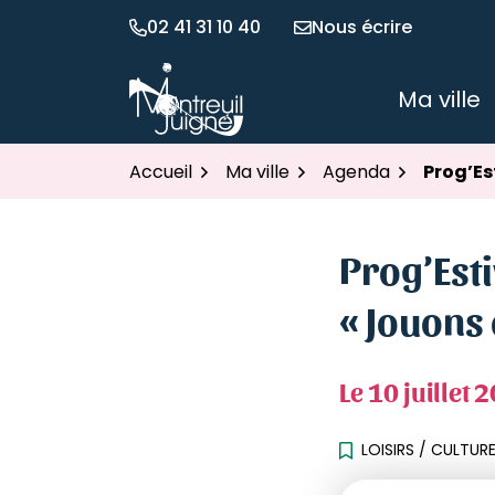
Gestion des traceurs
Aller
02 41 31 10 40
Nous écrire
au
contenu
Ma ville
Montreuil Juigné
Accueil
Ma ville
Agenda
Prog’Es
Prog’Esti
« Jouons 
Le
10
juillet
2
LOISIRS
/
CULTUR