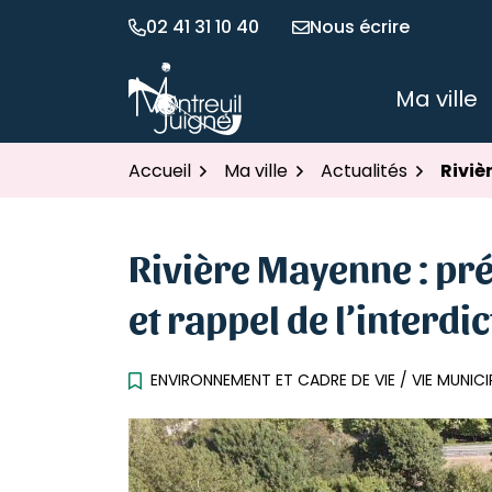
Gestion des traceurs
Aller
02 41 31 10 40
Nous écrire
au
contenu
Ma ville
Montreuil Juigné
Accueil
Ma ville
Actualités
Riviè
Rivière Mayenne : pr
et rappel de l’interdi
ENVIRONNEMENT ET CADRE DE VIE
/
VIE MUNIC