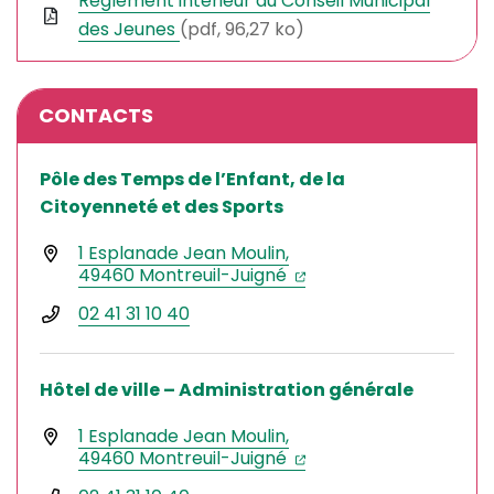
Règlement intérieur du Conseil Municipal
des Jeunes
(pdf, 96,27 ko)
CONTACTS
Pôle des Temps de l’Enfant, de la
Citoyenneté et des Sports
1 Esplanade Jean Moulin,
(ouverture dans un nou
(ouverture dans un no
49460 Montreuil-Juigné
02 41 31 10 40
Hôtel de ville – Administration générale
1 Esplanade Jean Moulin,
(ouverture dans un nou
(ouverture dans un no
49460 Montreuil-Juigné