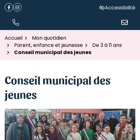
Gestion des traceurs
Aller
Accessibilité
Facebook
(ouverture dans un nouvel onglet)
Instagram
(ouverture dans un nouvel onglet)
au
contenu
TÉL.
NOUS ÉC
Accueil
Mon quotidien
Parent, enfance et jeunesse
De 3 à 11 ans
Conseil municipal des jeunes
Conseil municipal des
jeunes