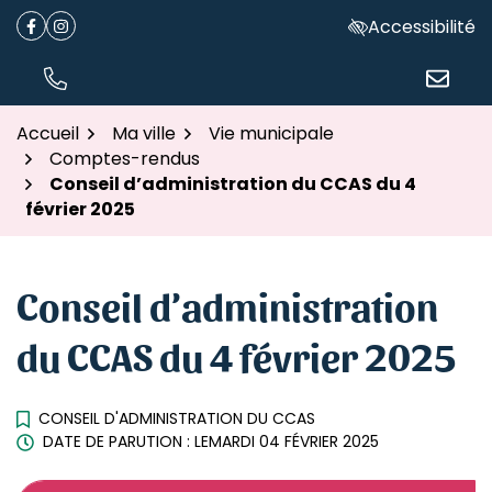
Gestion des traceurs
Aller
Accessibilité
Facebook
(ouverture dans un nouvel onglet)
Instagram
(ouverture dans un nouvel onglet)
au
contenu
TÉL.
NOUS ÉC
Accueil
Ma ville
Vie municipale
Comptes-rendus
Conseil d’administration du CCAS du 4
février 2025
Conseil d’administration
du CCAS du 4 février 2025
CONSEIL D'ADMINISTRATION DU CCAS
DATE DE PARUTION : LE
MARDI 04 FÉVRIER 2025