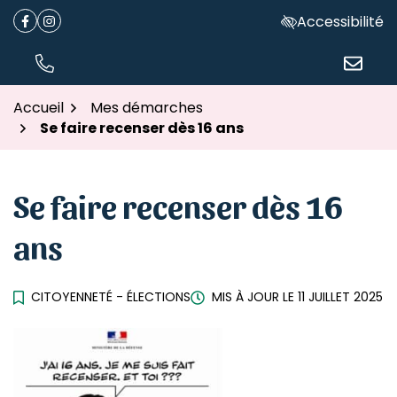
Gestion des traceurs
Aller
Accessibilité
Facebook
(ouverture dans un nouvel onglet)
Instagram
(ouverture dans un nouvel onglet)
au
contenu
TÉL.
NOUS ÉC
Accueil
Mes démarches
Se faire recenser dès 16 ans
Se faire recenser dès 16
ans
CITOYENNETÉ - ÉLECTIONS
MIS À JOUR LE
11 JUILLET 2025