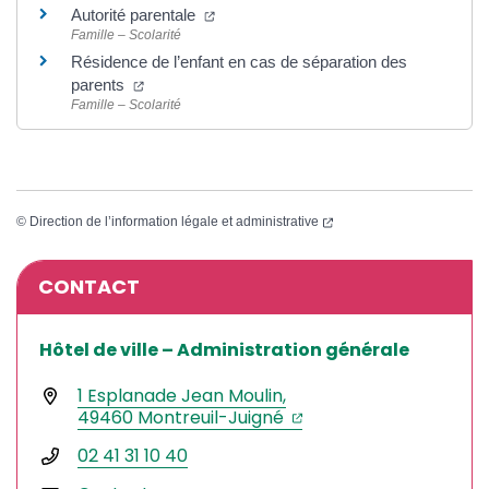
(ouverture dans un nouvel onglet)
Autorité parentale
Famille – Scolarité
Résidence de l’enfant en cas de séparation des
(ouverture dans un nouvel onglet)
parents
Famille – Scolarité
(ouverture dans un nouvel
©
Direction de l’information légale et administrative
Informations complémentaires
CONTACT
Hôtel de ville – Administration générale
1 Esplanade Jean Moulin,
(ouverture dans un nou
(ouverture dans un no
49460 Montreuil-Juigné
02 41 31 10 40